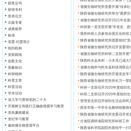
陕西省微生物研究所开展第十七
获奖证书
省微生物研究所党委开展“传承红
获得专利
陕西省微生物研究所举办“逐梦百
发表论文
省微生物研究所召开2021年全
出版专著
科研第一党支部开展“学党史、跟
成果推荐
我所科研人员参加全国文化科技卫
标准
陕西省微生物研究所团委组织“党
党委·纪委简介
陕西省微生物研究所召开党委理
组织机构
省微生物研究所科研二支部开展“
党群园地
陕西柞水金米村：小木耳已成大
创新文化
省微生物所与柞水县科技局联合
形象标识
科研精神
陕西省微生物研究所开展党史学
科普文章
陕西省微生物研究所所长万一荣获
科普活动
科研一支部召开2020年度组织
学术活动
科研二支部召开2020年度组织
深入学习贯彻党的二十大
管理党支部召开组织生活会和民
开展树立和践行正确政绩观学习教育
西安市第一中学生化教研组教师
党风廉政建设
陕西省微生物研究所党委召开党
党纪学习教育
分省院调研省院研究所科研工作
秦岭微生物资源平台
陕西省科学院副院长陈怡平一行