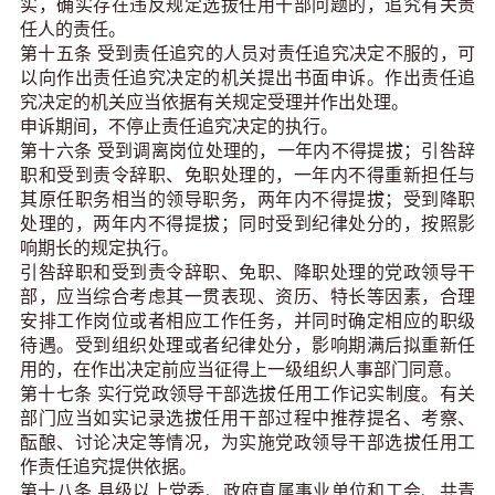
实，确实存在违反规定选拔任用干部问题的，追究有关责
任人的责任。
第十五条 受到责任追究的人员对责任追究决定不服的，可
以向作出责任追究决定的机关提出书面申诉。作出责任追
究决定的机关应当依据有关规定受理并作出处理。
申诉期间，不停止责任追究决定的执行。
第十六条 受到调离岗位处理的，一年内不得提拔；引咎辞
职和受到责令辞职、免职处理的，一年内不得重新担任与
其原任职务相当的领导职务，两年内不得提拔；受到降职
处理的，两年内不得提拔；同时受到纪律处分的，按照影
响期长的规定执行。
引咎辞职和受到责令辞职、免职、降职处理的党政领导干
部，应当综合考虑其一贯表现、资历、特长等因素，合理
安排工作岗位或者相应工作任务，并同时确定相应的职级
待遇。受到组织处理或者纪律处分，影响期满后拟重新任
用的，在作出决定前应当征得上一级组织人事部门同意。
第十七条 实行党政领导干部选拔任用工作记实制度。有关
部门应当如实记录选拔任用干部过程中推荐提名、考察、
酝酿、讨论决定等情况，为实施党政领导干部选拔任用工
作责任追究提供依据。
第十八条 县级以上党委、政府直属事业单位和工会、共青