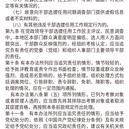
定等有关情况的；
（七）故意向干部选拔任用问题调查部门提供虚假信息
或者不实材料的；
（八）有其他违反干部选拔任用工作规定行为的。
第九条 在党政领导干部选拔任用工作民主评议、民意调查
中，本地区本部门群众满意度明显偏低、选人用人方面问
题突出、干部群众反映强烈的，经组织考核认定，应当追
究负有责任的党委（党组）和组织人事部门主要领导干部
的责任。
第十条 有本办法所列应当追究责任的情形，情节较轻的，
给予批评教育或责令作出书面检查；情节较重或群众反映
强烈、造成恶劣影响的，给予组织处理。组织处理方式包
括调离岗位、引咎辞职、责令辞职、免职、降职等。组织
处理的情况，应在一定范围内通报。
有本办法第八条第（五）项所列情形，已列为考察对象
或者提拔人选的，应当首先将其排除出考察对象或者取消
其提拔资格，再按照本条前款规定作出处理。
第十一条 有本办法所列应当追究责任的情形，应当给予
党纪处分的，依照《中国共产党纪律处分条例》及有关规
定给予党纪处分；应当追究政纪责任的，建议有关机关依