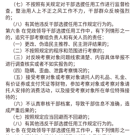
（七）不按照有关规定对干部选拔任用工作进行监督检
查，整治用人上不正之风工作不力，干部群众反映强烈
的；
（八）有其他违反干部选拔任用工作规定行为的。
第六条 在党政领导干部选拔任用工作中，有下列情形之一
的，追究干部考察组负责人和有关人员的责任：
（一）更改、伪造民主推荐、民主测评结果的；
（二）不按照规定的程序和范围进行考察的；
（三）对反映考察对象问题线索清楚、内容具体举报不
进行调查核实或者不如实报告的；
（四）隐瞒、歪曲、泄露考察情况的；
（五）接受考察对象或考察对象请托人的礼品、礼金、
有价证券或支付凭证等财物，参加考察对象或考察对象请
托人安排的消费活动，以及接受考察对象所在单位特殊接
待的；
（六）不认真审核干部档案，导致干部信息不准确，造
成严重后果的；
（七）按照规定应当回避而不回避的；
（八）有其他违反干部选拔任用工作规定行为的。
第七条 在党政领导干部选拔任用工作中，有下列情形之一