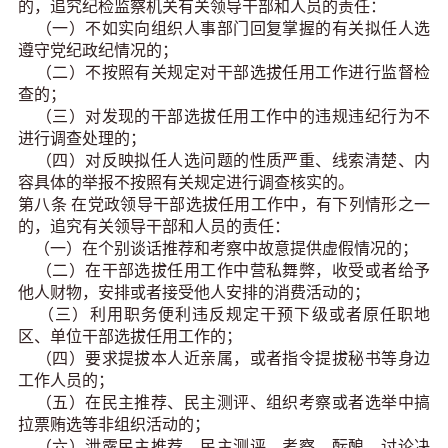
的，追究纪检监察机关有关领导干部和人员的责任：
（一）不如实向组织人事部门回复掌握的有关拟任人选
遵守党纪政纪情况的；
（二）不按照有关规定对干部选拔任用工作进行监督检
查的；
（三）对发现的干部选拔任用工作中的违规违纪行为不
进行调查处理的；
（四）对反映拟任人选问题的性质严重、线索清楚、内
容具体的举报不按照有关规定进行调查核实的。
第八条 在党政领导干部选拔任用工作中，有下列情形之一
的，追究有关领导干部和人员的责任：
（一）在个别谈话推荐和考察中故意提供虚假情况的；
（二）在干部选拔任用工作中营私舞弊，收受或者给予
他人财物，安排或者接受他人安排的消费活动的；
（三）利用职务便利违反规定干预下级或者原任职地
区、单位干部选拔任用工作的；
（四）要求提拔本人近亲属，或者指令提拔秘书等身边
工作人员的；
（五）在民主推荐、民主测评、组织考察或者选举中搞
拉票贿选等非组织活动的；
（六）泄露民主推荐、民主测评、考察、酝酿、讨论决